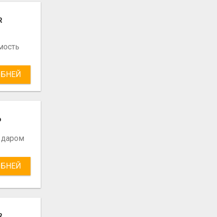
R
мость
БНЕЙ
о
 даром
БНЕЙ
R