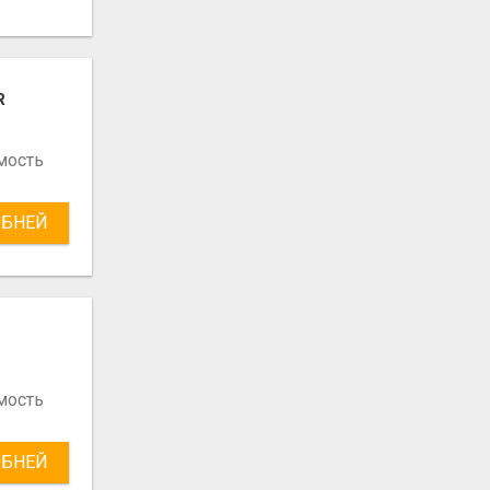
R
мость
БНЕЙ
мость
БНЕЙ