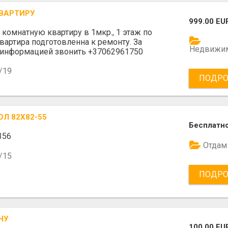
ВАРТИРУ
999.00 EU
 комнатную квартиру в 1мкр., 1 этаж по
Квартира подготовленна к ремонту. За
Недвижи
 информацией звонить +37062961750
/19
ПОДРО
Л 82Х82-55
Бесплатн
356
Отдам
/15
ПОДРО
ЧУ
100.00 EU