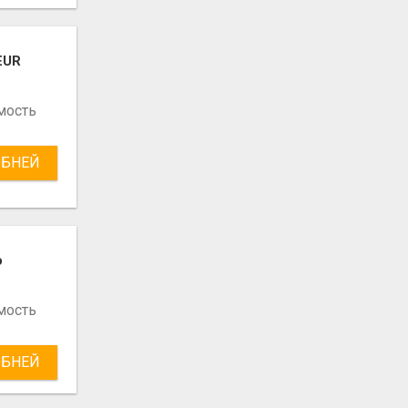
EUR
мость
БНЕЙ
о
мость
БНЕЙ