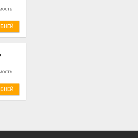
мость
БНЕЙ
а
мость
БНЕЙ