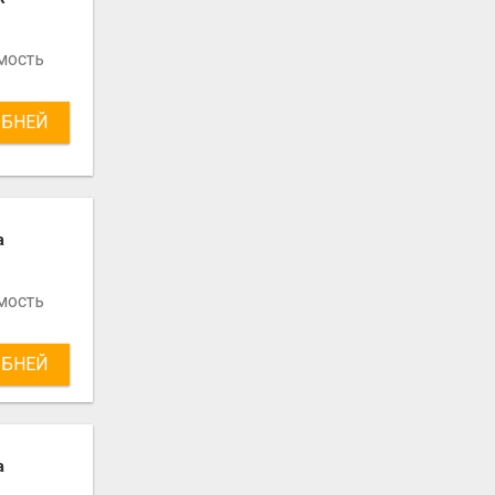
мость
БНЕЙ
а
мость
БНЕЙ
а