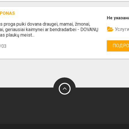
UPONAS
Не указан
s proga puiki dovana draugei, mamai, žmonai,
Услуг
ai, geriausiai kaimynei ar bendradarbei - DOVANŲ
 plaukų meist...
ПОДРО
/03