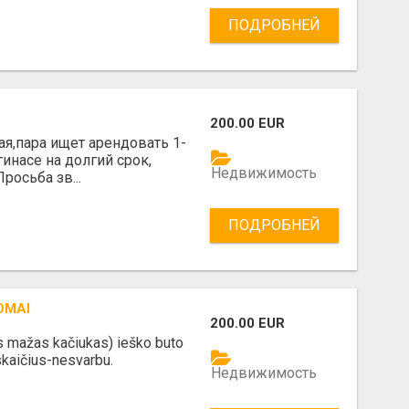
ПОДРОБНЕЙ
200.00 EUR
я,пара ищет арендовать 1-
инасе на долгий срок,
Недвижимость
росьба зв...
ПОДРОБНЕЙ
OMAI
200.00 EUR
s mažas kačiukas) ieško buto
skaičius-nesvarbu.
Недвижимость