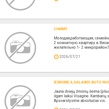
СНИМУ
Молодая,работающая, семейна
2 комнатную квартиру в Висаг
желательно 1- 2 микрорайон.П
2026/07/21
IEŠKOME ILGALAIKIO BUTO NU
Jauna dviejų žmonių šeima (pliu
ilgam laikui Visagine. Kambarių 
Apsvarstysime absoliučiai vis...