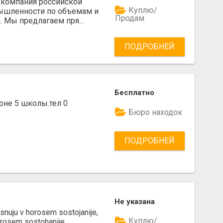
 компания российской
Куплю/
шленности по объемам и
Продам
 Мы предлагаем пря...
ПОДРОБНЕЙ
Бесплатно
оне 5 школы.тел 0
Бюро находок
ПОДРОБНЕЙ
Не указана
snuju v horosem sostojanije,
Куплю/
horosem sostohanije.