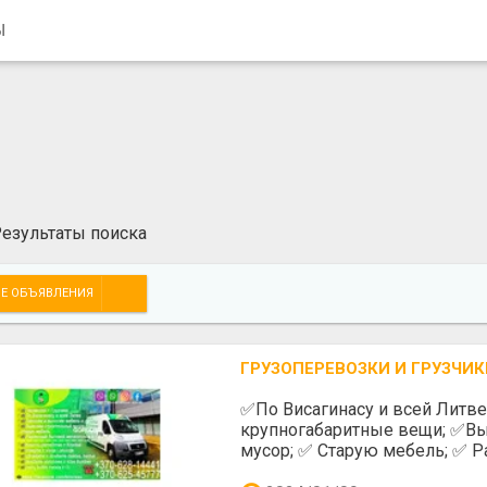
Ы
езультаты поиска
Е ОБЪЯВЛЕНИЯ
ГРУЗОПЕРЕВОЗКИ И ГРУЗЧИК
✅️По Висагинасу и всей Литв
крупногабаритные вещи; ✅️Вы
мусор; ✅️ Старую мебель; ✅️ Р