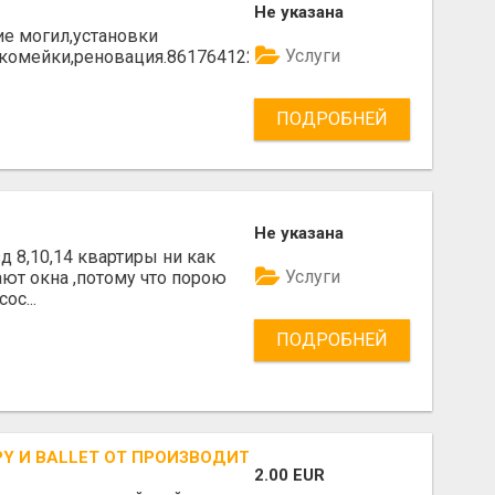
Не указана
е могил,установки
Услуги
скомейки,реновация.861764122
ПОДРОБНЕЙ
Не указана
д 8,10,14 квартиры ни как
Услуги
ают окна ,потому что порою
ос...
ПОДРОБНЕЙ
Y И BALLET ОТ ПРОИЗВОДИТЕЛЯ - ОПТОМ
2.00 EUR