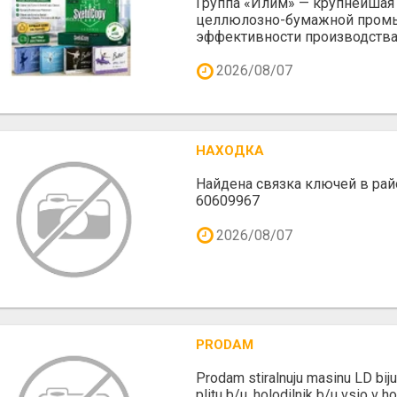
Группа «Илим» — крупнейшая
целлюлозно-бумажной промы
эффективности производства.
2026/08/07
НАХОДКА
Найдена связка ключей в рай
60609967
2026/08/07
PRODAM
Prodam stiralnuju masinu LD biju
plitu b/u ,holodilnik b/u vsio v 