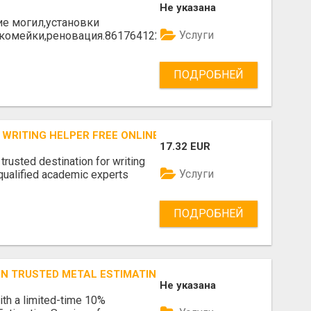
Не указана
е могил,установки
Услуги
скомейки,реновация.861764122
ПОДРОБНЕЙ
 WRITING HELPER FREE ONLINE SERVICES TODAY
17.32 EUR
rusted destination for writing
Услуги
 qualified academic experts
ПОДРОБНЕЙ
 ON TRUSTED METAL ESTIMATING SERVICES AVAILABLE TODA
Не указана
with a limited-time 10%