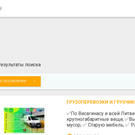
Ы
езультаты поиска
Е ОБЪЯВЛЕНИЯ
ГРУЗОПЕРЕВОЗКИ И ГРУЗЧИК
✅️По Висагинасу и всей Литв
крупногабаритные вещи; ✅️Вы
мусор; ✅️ Старую мебель; ✅️ Р