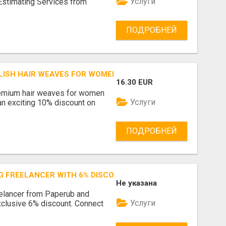
Услуги
Estimating Services from
ПОДРОБНЕЙ
LISH HAIR WEAVES FOR WOMEN TODAY ONLINE
16.30 EUR
premium hair weaves for women
Услуги
an exciting 10% discount on
ПОДРОБНЕЙ
NG FREELANCER WITH 6% DISCOUNT ONLY AT PAPERUB TODA
Не указана
eelancer from Paperub and
Услуги
xclusive 6% discount. Connect