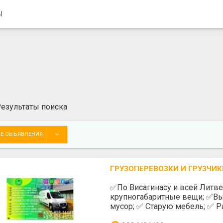
Ы
езультаты поиска
Е ОБЪЯВЛЕНИЯ
ГРУЗОПЕРЕВОЗКИ И ГРУЗЧИК
✅️По Висагинасу и всей Литв
крупногабаритные вещи; ✅️Вы
мусор; ✅️ Старую мебель; ✅️ Р