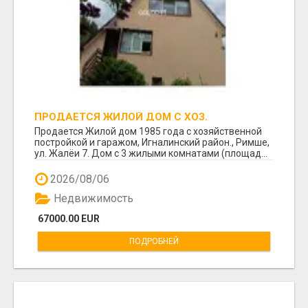
ПРОДАЕТСЯ ЖИЛОЙ ДОМ С ХОЗ.
ПОСТРОЙКОЙ И ГАРАЖОМ В РИМШЕ.
Продается Жилой дом 1985 года с хозяйственной
постройкой и гаражом, Игналинский район., Римше,
ул. Жалёи 7. Дом с 3 жилыми комнатами (площад...
2026/08/06
Недвижимость
67000.00 EUR
ПОДРОБНЕЙ