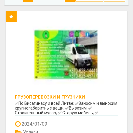
ГРУЗОПЕРЕВОЗКИ И ГРУЗЧИКИ
✅️По Висагинасу и всей Литве; ✅️Заносим и выносим
крупногабаритные вещи; ✅️Вывозим: ✅️
Строительный мусор; ✅️ Старую мебель; ✅️
Различный бы...
2024/01/09
Услуги