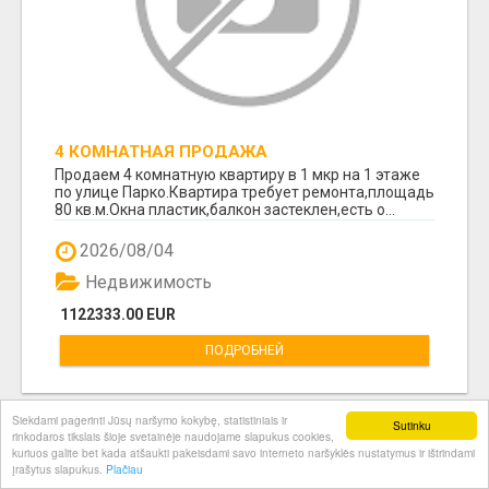
4 КОМНАТНАЯ ПРОДАЖА
Продаем 4 комнатную квартиру в 1 мкр на 1 этаже
по улице Парко.Квартира требует ремонта,площадь
80 кв.м.Окна пластик,балкон застеклен,есть о...
2026/08/04
Недвижимость
1122333.00 EUR
ПОДРОБНЕЙ
Siekdami pagerinti Jūsų naršymo kokybę, statistiniais ir
Sutinku
rinkodaros tikslais šioje svetainėje naudojame slapukus cookies,
kuriuos galite bet kada atšaukti pakeisdami savo interneto naršyklės nustatymus ir ištrindami
įrašytus slapukus.
Plačiau