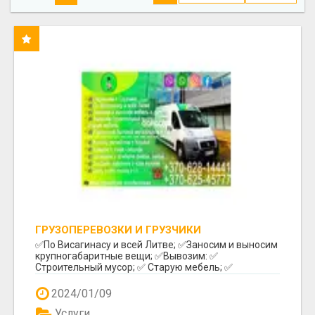
ГРУЗОПЕРЕВОЗКИ И ГРУЗЧИКИ
✅️По Висагинасу и всей Литве; ✅️Заносим и выносим
крупногабаритные вещи; ✅️Вывозим: ✅️
Строительный мусор; ✅️ Старую мебель; ✅️
Различный бы...
2024/01/09
Услуги