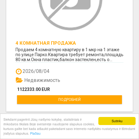
4 КОМНАТНАЯ ПРОДАЖА
Продаем 4 комнатную квартиру в 1 мкр на 1 этаже
по улице Парко.Квартира требует ремонта,площадь
80 кв.м.Окна пластик,балкон застеклен,есть о...
2026/08/04
Недвижимость
1122333.00 EUR
ПОДРОБНЕЙ
Siekdami pagerinti Jūsų naršymo kokybę, statistiniais ir
Sutinku
rinkodaros tikslais šioje svetainėje naudojame slapukus cookies,
kuriuos galite bet kada atšaukti pakeisdami savo interneto naršyklės nustatymus ir ištrindami
įrašytus slapukus.
Plačiau