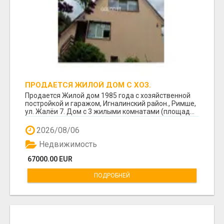
ПРОДАЕТСЯ ЖИЛОЙ ДОМ С ХОЗ.
ПОСТРОЙКОЙ И ГАРАЖОМ В РИМШЕ.
Продается Жилой дом 1985 года с хозяйственной
постройкой и гаражом, Игналинский район., Римше,
ул. Жалёи 7. Дом с 3 жилыми комнатами (площад...
2026/08/06
Недвижимость
67000.00 EUR
ПОДРОБНЕЙ