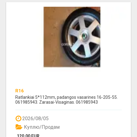
R16
Ratlankiai 5*112mm, padangos vasarines 16-205-55.
061985943. Zarasai-Visaginas. 061985943
2026/08/05
Куплю/Продам
120.00 EUR