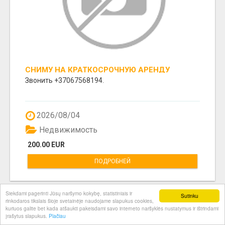
СНИМУ НА КРАТКОСРОЧНУЮ АРЕНДУ
КВАРТИРУ, ИЛИ ГОСТЕВОЙ НОМЕР С
Звонить +37067568194.
УДОБСТВАМИ.
2026/08/04
Недвижимость
200.00 EUR
ПОДРОБНЕЙ
Siekdami pagerinti Jūsų naršymo kokybę, statistiniais ir
Sutinku
rinkodaros tikslais šioje svetainėje naudojame slapukus cookies,
kuriuos galite bet kada atšaukti pakeisdami savo interneto naršyklės nustatymus ir ištrindami
įrašytus slapukus.
Plačiau