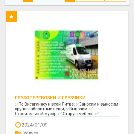
ГРУЗОПЕРЕВОЗКИ И ГРУЗЧИКИ
✅️По Висагинасу и всей Литве; ✅️Заносим и выносим
крупногабаритные вещи; ✅️Вывозим: ✅️
Строительный мусор; ✅️ Старую мебель; ✅️
Различный бы...
2024/01/09
Услуги