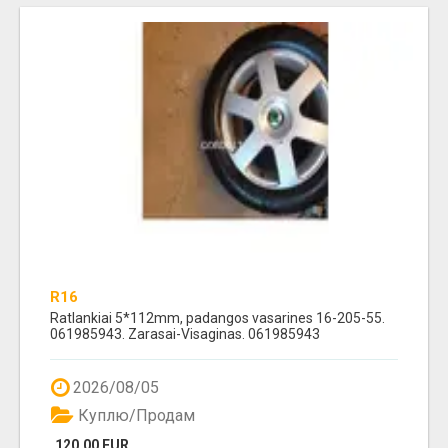
R16
Ratlankiai 5*112mm, padangos vasarines 16-205-55.
061985943. Zarasai-Visaginas. 061985943
2026/08/05
Куплю/Продам
120.00 EUR