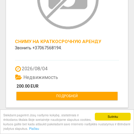
СНИМУ НА КРАТКОСРОЧНУЮ АРЕНДУ
КВАРТИРУ, ИЛИ ГОСТЕВОЙ НОМЕР С
Звонить +37067568194.
УДОБСТВАМИ.
2026/08/04
Недвижимость
200.00 EUR
ПОДРОБНЕЙ
Siekdami pagerinti Jūsų naršymo kokybę, statistiniais ir
Sutinku
rinkodaros tikslais šioje svetainėje naudojame slapukus cookies,
kuriuos galite bet kada atšaukti pakeisdami savo interneto naršyklės nustatymus ir ištrindami
įrašytus slapukus.
Plačiau