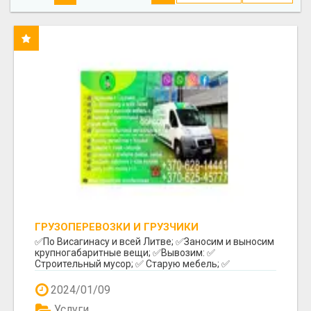
ГРУЗОПЕРЕВОЗКИ И ГРУЗЧИКИ
✅️По Висагинасу и всей Литве; ✅️Заносим и выносим
крупногабаритные вещи; ✅️Вывозим: ✅️
Строительный мусор; ✅️ Старую мебель; ✅️
Различный бы...
2024/01/09
Услуги