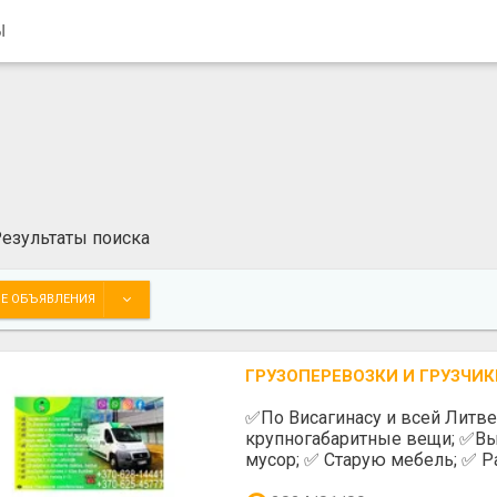
Ы
езультаты поиска
Е ОБЪЯВЛЕНИЯ
ГРУЗОПЕРЕВОЗКИ И ГРУЗЧИК
✅️По Висагинасу и всей Литв
крупногабаритные вещи; ✅️Вы
мусор; ✅️ Старую мебель; ✅️ Р