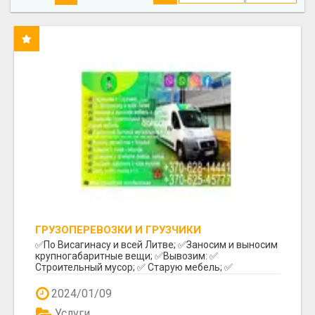
ГРУЗОПЕРЕВОЗКИ И ГРУЗЧИКИ
✅️По Висагинасу и всей Литве; ✅️Заносим и выносим
крупногабаритные вещи; ✅️Вывозим: ✅️
Строительный мусор; ✅️ Старую мебель; ✅️
Различный бы...
2024/01/09
Услуги