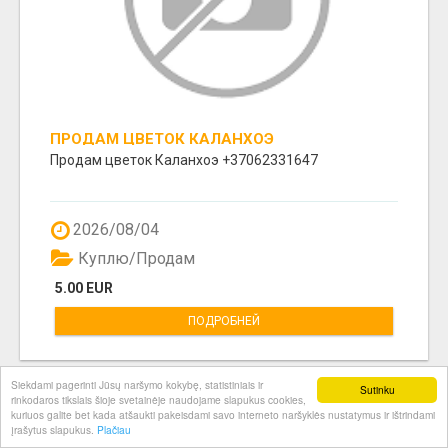
ПРОДАМ ЦВЕТОК КАЛАНХОЭ
Продам цветок Каланхоэ +37062331647
2026/08/04
Куплю/Продам
5.00 EUR
ПОДРОБНЕЙ
Siekdami pagerinti Jūsų naršymo kokybę, statistiniais ir
Sutinku
rinkodaros tikslais šioje svetainėje naudojame slapukus cookies,
kuriuos galite bet kada atšaukti pakeisdami savo interneto naršyklės nustatymus ir ištrindami
įrašytus slapukus.
Plačiau