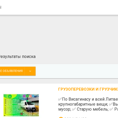
Ы
езультаты поиска
Е ОБЪЯВЛЕНИЯ
ГРУЗОПЕРЕВОЗКИ И ГРУЗЧИК
✅️По Висагинасу и всей Литв
крупногабаритные вещи; ✅️Вы
мусор; ✅️ Старую мебель; ✅️ Р