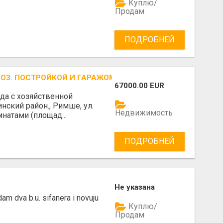
Куплю/
Продам
ПОДРОБНЕЙ
ОЗ. ПОСТРОЙКОЙ И ГАРАЖОМ В РИМШЕ.
67000.00 EUR
да с хозяйственной
нский район., Римше, ул.
Недвижимость
натами (площад...
ПОДРОБНЕЙ
Не указана
am dva b.u. sifanera i novuju
Куплю/
Продам