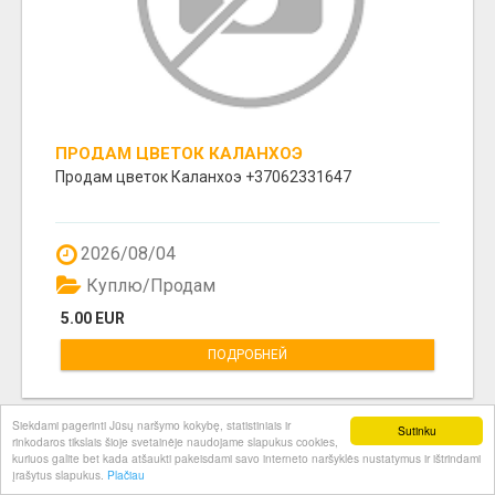
ПРОДАМ ЦВЕТОК КАЛАНХОЭ
Продам цветок Каланхоэ +37062331647
2026/08/04
Куплю/Продам
5.00 EUR
ПОДРОБНЕЙ
Siekdami pagerinti Jūsų naršymo kokybę, statistiniais ir
Sutinku
rinkodaros tikslais šioje svetainėje naudojame slapukus cookies,
kuriuos galite bet kada atšaukti pakeisdami savo interneto naršyklės nustatymus ir ištrindami
įrašytus slapukus.
Plačiau