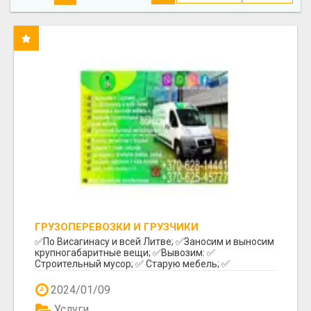
ГРУЗОПЕРЕВОЗКИ И ГРУЗЧИКИ
✅️По Висагинасу и всей Литве; ✅️Заносим и выносим
крупногабаритные вещи; ✅️Вывозим: ✅️
Строительный мусор; ✅️ Старую мебель; ✅️
Различный бы...
2024/01/09
Услуги