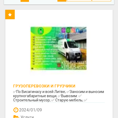
ГРУЗОПЕРЕВОЗКИ И ГРУЗЧИКИ
✅️По Висагинасу и всей Литве; ✅️Заносим и выносим
крупногабаритные вещи; ✅️Вывозим: ✅️
Строительный мусор; ✅️ Старую мебель; ✅️
Различный бы...
2024/01/09
Услуги