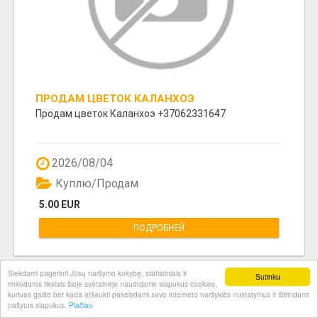
ПРОДАМ ЦВЕТОК КАЛАНХОЭ
Продам цветок Каланхоэ +37062331647
2026/08/04
Куплю/Продам
5.00 EUR
ПОДРОБНЕЙ
Siekdami pagerinti Jūsų naršymo kokybę, statistiniais ir
Sutinku
rinkodaros tikslais šioje svetainėje naudojame slapukus cookies,
kuriuos galite bet kada atšaukti pakeisdami savo interneto naršyklės nustatymus ir ištrindami
įrašytus slapukus.
Plačiau