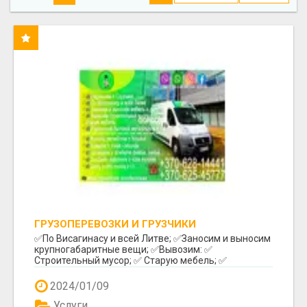
ГРУЗОПЕРЕВОЗКИ И ГРУЗЧИКИ
✅️По Висагинасу и всей Литве; ✅️Заносим и выносим
крупногабаритные вещи; ✅️Вывозим: ✅️
Строительный мусор; ✅️ Старую мебель; ✅️
Различный бы...
2024/01/09
Услуги