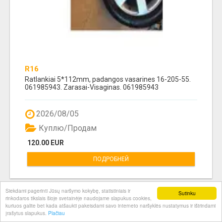
R16
Ratlankiai 5*112mm, padangos vasarines 16-205-55.
061985943. Zarasai-Visaginas. 061985943
2026/08/05
Куплю/Продам
120.00 EUR
ПОДРОБНЕЙ
Siekdami pagerinti Jūsų naršymo kokybę, statistiniais ir
Sutinku
rinkodaros tikslais šioje svetainėje naudojame slapukus cookies,
kuriuos galite bet kada atšaukti pakeisdami savo interneto naršyklės nustatymus ir ištrindami
įrašytus slapukus.
Plačiau