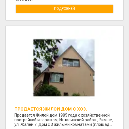
ПОДРОБНЕЙ
ПРОДАЕТСЯ ЖИЛОЙ ДОМ С ХОЗ.
ПОСТРОЙКОЙ И ГАРАЖОМ В РИМШЕ.
Продается Жилой дом 1985 года с хозяйственной
постройкой и гаражом, Игналинский район., Римше,
ул. Жалёи 7. Дом с 3 жилыми комнатами (площад...