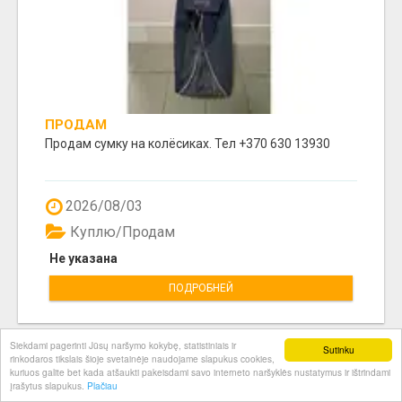
ПРОДАМ
Продам сумку на колёсиках. Тел +370 630 13930
2026/08/03
Куплю/Продам
Не указана
ПОДРОБНЕЙ
Siekdami pagerinti Jūsų naršymo kokybę, statistiniais ir
Sutinku
rinkodaros tikslais šioje svetainėje naudojame slapukus cookies,
kuriuos galite bet kada atšaukti pakeisdami savo interneto naršyklės nustatymus ir ištrindami
įrašytus slapukus.
Plačiau