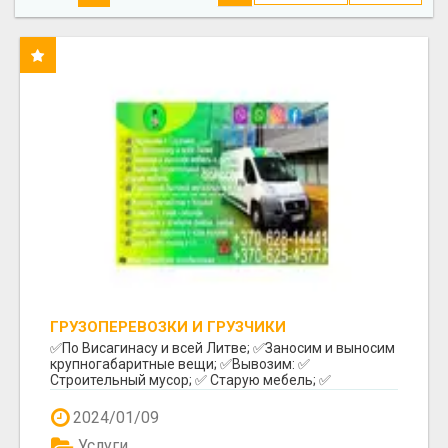
ГРУЗОПЕРЕВОЗКИ И ГРУЗЧИКИ
✅️По Висагинасу и всей Литве; ✅️Заносим и выносим
крупногабаритные вещи; ✅️Вывозим: ✅️
Строительный мусор; ✅️ Старую мебель; ✅️
Различный бы...
2024/01/09
Услуги