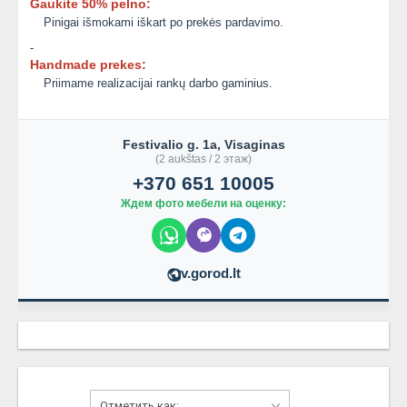
Gaukite 50% pelno:
Pinigai išmokami iškart po prekės pardavimo.
-
Handmade prekes:
Priimame realizacijai rankų darbo gaminius.
Festivalio g. 1a, Visaginas
(2 aukštas / 2 этаж)
+370 651 10005
Ждем фото мебели на оценку:
v.gorod.lt