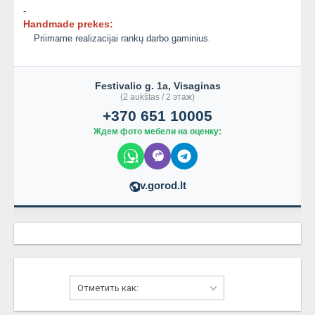
-
Handmade prekes:
Priimame realizacijai rankų darbo gaminius.
Festivalio g. 1a, Visaginas
(2 aukštas / 2 этаж)
+370 651 10005
Ждем фото мебели на оценку:
v.gorod.lt