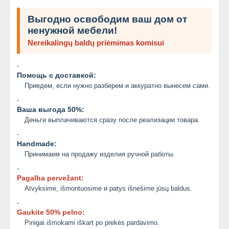
Выгодно освободим ваш дом от
ненужной мебели!
Nereikalingų baldų priėmimas komisui
-
Помощь с доставкой:
Приедем, если нужно разберем и аккуратно вынесем сами.
-
Ваша выгода 50%:
Деньги выплачиваются сразу после реализации товара.
-
Handmade:
Принимаем на продажу изделия ручной работы.
-
Pagalba pervežant:
Atvyksime, išmontuosime и patys išnešime jūsų baldus.
-
Gaukite 50% pelno:
Pinigai išmokami iškart po prekės pardavimo.