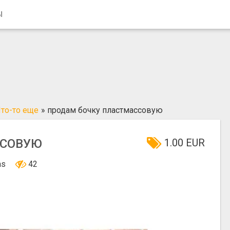
Ы
то-то еще
»
продам бочку пластмассовую
ССОВУЮ
1.00 EUR
nas
42