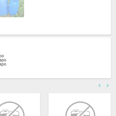
ро.
вро.
вро.