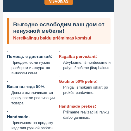
VISAGINAS
Выгодно освободим ваш дом от
ненужной мебели!
Nereikalingų baldų priėmimas komisui
-
-
Помощь с доставкой:
Pagalba pervežant:
Приедем, если нужно
Atvyksime, išmontuosime и
разберем и аккуратно
patys išnešime jūsų baldus.
вынесем сами.
-
-
Gaukite 50% pelno:
Ваша выгода 50%:
Pinigai išmokami iškart po
Деньги выплачиваются
prekės pardavimo.
сразу после реализации
-
товара.
Handmade prekes:
-
Priimame realizacijai rankų
Handmade:
darbo gaminius.
Принимаем на продажу
изделия ручной работы.