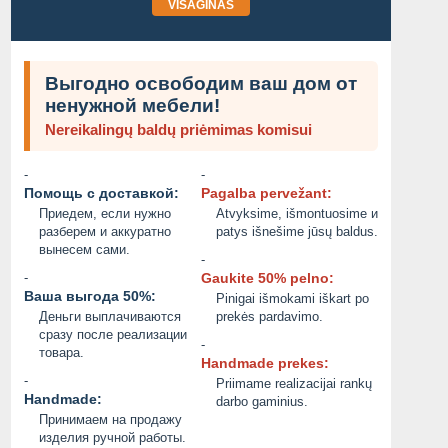
VISAGINAS
Выгодно освободим ваш дом от
ненужной мебели!
Nereikalingų baldų priėmimas komisui
-
-
Помощь с доставкой:
Pagalba pervežant:
Приедем, если нужно
Atvyksime, išmontuosime и
разберем и аккуратно
patys išnešime jūsų baldus.
вынесем сами.
-
-
Gaukite 50% pelno:
Ваша выгода 50%:
Pinigai išmokami iškart po
Деньги выплачиваются
prekės pardavimo.
сразу после реализации
-
товара.
Handmade prekes:
-
Priimame realizacijai rankų
Handmade:
darbo gaminius.
Принимаем на продажу
изделия ручной работы.