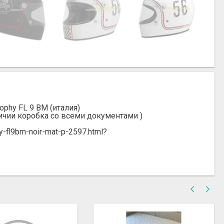
phy FL 9 BM (италия)
личии коробка со всеми документами )
hy-fl9bm-noir-mat-p-2597.html?