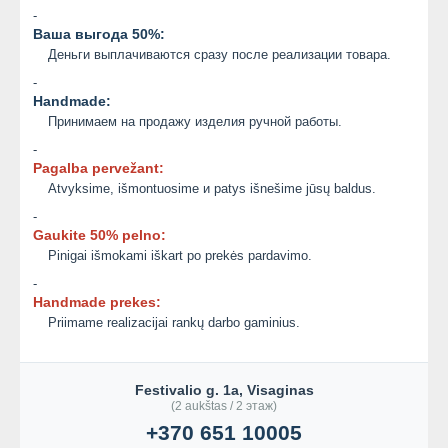
-
Ваша выгода 50%:
Деньги выплачиваются сразу после реализации товара.
-
Handmade:
Принимаем на продажу изделия ручной работы.
-
Pagalba pervežant:
Atvyksime, išmontuosime и patys išnešime jūsų baldus.
-
Gaukite 50% pelno:
Pinigai išmokami iškart po prekės pardavimo.
-
Handmade prekes:
Priimame realizacijai rankų darbo gaminius.
Festivalio g. 1a, Visaginas
(2 aukštas / 2 этаж)
+370 651 10005