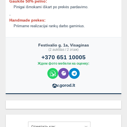
Gaukite 50% pelno:
Pinigai išmokami iškart po prekės pardavimo.
-
Handmade prekes:
Priimame realizacijai rankų darbo gaminius.
Festivalio g. 1a, Visaginas
(2 aukštas / 2 этаж)
+370 651 10005
Ждем фото мебели на оценку:
v.gorod.lt