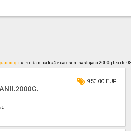
Ы
ранспорт
»
Prodam audi.a4.v.xarosem.sastojanii.2000g.tex.do.0
950.00 EUR
NII.2000G.
30