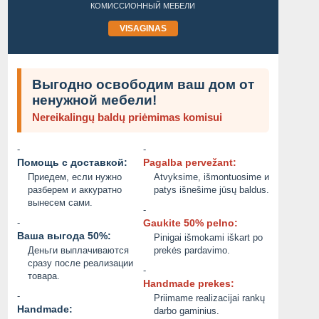
КОМИССИОННЫЙ МЕБЕЛИ
VISAGINAS
Выгодно освободим ваш дом от
ненужной мебели!
Nereikalingų baldų priėmimas komisui
-
-
Помощь с доставкой:
Pagalba pervežant:
Приедем, если нужно
Atvyksime, išmontuosime и
разберем и аккуратно
patys išnešime jūsų baldus.
вынесем сами.
-
-
Gaukite 50% pelno:
Ваша выгода 50%:
Pinigai išmokami iškart po
Деньги выплачиваются
prekės pardavimo.
сразу после реализации
-
ПРОДАМOPELZEFIRA-1.7D.2009ГГОДА
ЭЛЕКТРОСАМО
товара.
Handmade prekes:
-
Priimame realizacijai rankų
Не указана
400.00 EUR
Handmade:
darbo gaminius.