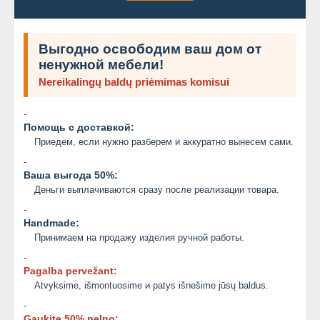
Выгодно освободим ваш дом от
ненужной мебели!
Nereikalingų baldų priėmimas komisui
-
Помощь с доставкой:
Приедем, если нужно разберем и аккуратно вынесем сами.
-
Ваша выгода 50%:
Деньги выплачиваются сразу после реализации товара.
-
Handmade:
Принимаем на продажу изделия ручной работы.
-
Pagalba pervežant:
Atvyksime, išmontuosime и patys išnešime jūsų baldus.
-
Gaukite 50% pelno: