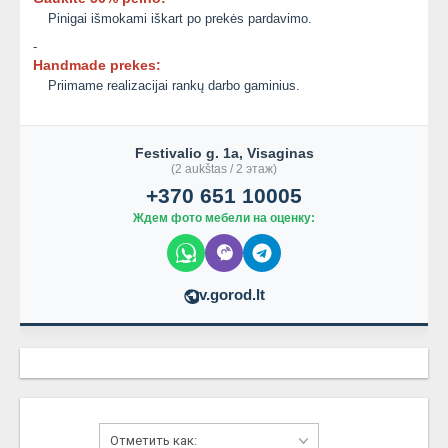
Pinigai išmokami iškart po prekės pardavimo.
-
Handmade prekes:
Priimame realizacijai rankų darbo gaminius.
Festivalio g. 1a, Visaginas
(2 aukštas / 2 этаж)
+370 651 10005
Ждем фото мебели на оценку:
v.gorod.lt