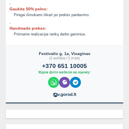
-
Gaukite 50% pelno:
Pinigai išmokami iškart po prekės pardavimo.
-
Handmade prekes:
Priimame realizacijai rankų darbo gaminius.
Festivalio g. 1a, Visaginas
(2 aukštas / 2 этаж)
+370 651 10005
Ждем фото мебели на оценку:
v.gorod.lt