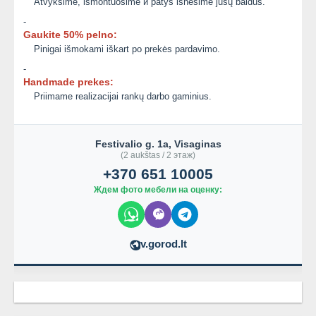
Atvyksime, išmontuosime и patys išnešime jūsų baldus.
-
Gaukite 50% pelno:
Pinigai išmokami iškart po prekės pardavimo.
-
Handmade prekes:
Priimame realizacijai rankų darbo gaminius.
Festivalio g. 1a, Visaginas
(2 aukštas / 2 этаж)
+370 651 10005
Ждем фото мебели на оценку:
v.gorod.lt