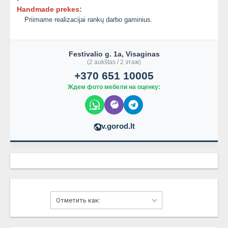
Handmade prekes:
Priimame realizacijai rankų darbo gaminius.
Festivalio g. 1a, Visaginas
(2 aukštas / 2 этаж)
+370 651 10005
Ждем фото мебели на оценку:
v.gorod.lt