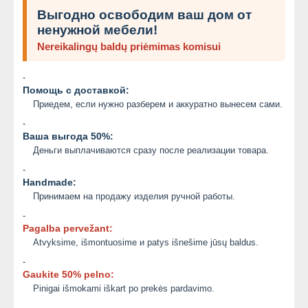
Выгодно освободим ваш дом от
ненужной мебели!
Nereikalingų baldų priėmimas komisui
-
Помощь с доставкой:
Приедем, если нужно разберем и аккуратно вынесем сами.
-
Ваша выгода 50%:
Деньги выплачиваются сразу после реализации товара.
-
Handmade:
Принимаем на продажу изделия ручной работы.
-
Pagalba pervežant:
Atvyksime, išmontuosime и patys išnešime jūsų baldus.
-
Gaukite 50% pelno:
Pinigai išmokami iškart po prekės pardavimo.
-