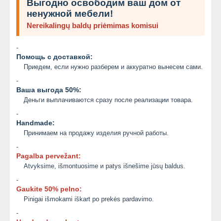
Выгодно освободим ваш дом от
ненужной мебели!
Nereikalingų baldų priėmimas komisui
-
Помощь с доставкой:
Приедем, если нужно разберем и аккуратно вынесем сами.
-
Ваша выгода 50%:
Деньги выплачиваются сразу после реализации товара.
-
Handmade:
Принимаем на продажу изделия ручной работы.
-
Pagalba pervežant:
Atvyksime, išmontuosime и patys išnešime jūsų baldus.
-
Gaukite 50% pelno:
Pinigai išmokami iškart po prekės pardavimo.
-