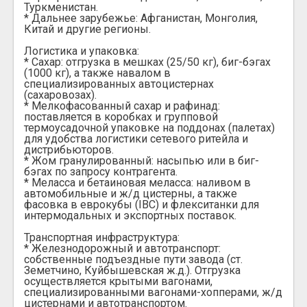
Туркменистан.
* Дальнее зарубежье: Афганистан, Монголия,
Китай и другие регионы.
Логистика и упаковка:
* Сахар: отгрузка в мешках (25/50 кг), биг-бэгах
(1000 кг), а также навалом в
специализированных автоцистернах
(сахаровозах).
* Мелкофасованный сахар и рафинад:
поставляется в коробках и групповой
термоусадочной упаковке на поддонах (палетах)
для удобства логистики сетевого ритейла и
дистрибьюторов.
* Жом гранулированный: насыпью или в биг-
бэгах по запросу контрагента.
* Меласса и бетаиновая меласса: наливом в
автомобильные и ж/д цистерны, а также
фасовка в еврокубы (IBC) и флекситанки для
интермодальных и экспортных поставок.
Транспортная инфраструктура:
* Железнодорожный и автотранспорт:
собственные подъездные пути завода (ст.
Земетчино, Куйбышевская ж.д.). Отгрузка
осуществляется крытыми вагонами,
специализированными вагонами-хопперами, ж/д
цистернами и автотранспортом.