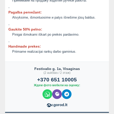
Принимаем на продажу изделия ручной работы.
-
Pagalba pervežant:
Atvyksime, išmontuosime и patys išnešime jūsų baldus.
-
Gaukite 50% pelno:
Pinigai išmokami iškart po prekės pardavimo.
-
Handmade prekes:
Priimame realizacijai rankų darbo gaminius.
Festivalio g. 1a, Visaginas
(2 aukštas / 2 этаж)
+370 651 10005
Ждем фото мебели на оценку:
v.gorod.lt