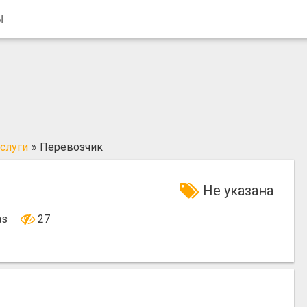
Ы
слуги
»
Перевозчик
Не указана
nas
27