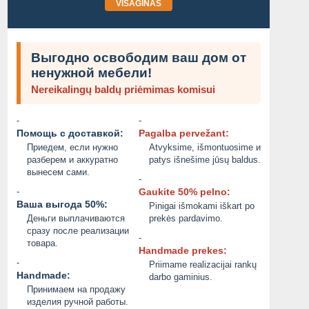
VISAGINAS
Выгодно освободим ваш дом от
ненужной мебели!
Nereikalingų baldų priėmimas komisui
-
-
Помощь с доставкой:
Pagalba pervežant:
Приедем, если нужно
Atvyksime, išmontuosime и
разберем и аккуратно
patys išnešime jūsų baldus.
вынесем сами.
-
-
Gaukite 50% pelno:
Ваша выгода 50%:
Pinigai išmokami iškart po
Деньги выплачиваются
prekės pardavimo.
РАБОТЫ ПО РЕМОНТУ
сразу после реализации
-
товара.
Handmade prekes:
2.00 EUR
2.00 EUR
-
Priimame realizacijai rankų
Handmade:
darbo gaminius.
2026/08/05
2026/08/05
Принимаем на продажу
изделия ручной работы.