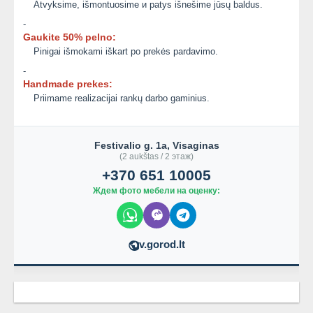
Atvyksime, išmontuosime и patys išnešime jūsų baldus.
-
Gaukite 50% pelno:
Pinigai išmokami iškart po prekės pardavimo.
-
Handmade prekes:
Priimame realizacijai rankų darbo gaminius.
Festivalio g. 1a, Visaginas
(2 aukštas / 2 этаж)
+370 651 10005
Ждем фото мебели на оценку:
v.gorod.lt