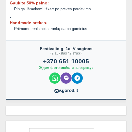
Gaukite 50% pelno:
Pinigai išmokami iškart po prekės pardavimo.
-
Handmade prekes:
Priimame realizacijai rankų darbo gaminius.
Festivalio g. 1a, Visaginas
(2 aukštas / 2 этаж)
+370 651 10005
Ждем фото мебели на оценку:
v.gorod.lt