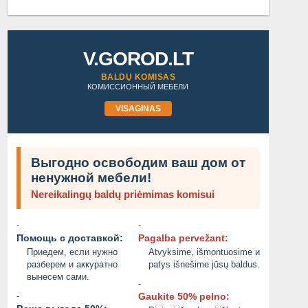
V.GOROD.LT
BALDŲ KOMISAS
КОМИССИОННЫЙ МЕБЕЛИ
VISAGINAS
Выгодно освободим ваш дом от
ненужной мебели!
Nereikalingų baldų priėmimas komisui
-
-
Помощь с доставкой:
Pagalba pervežant:
РАБОТА В НОРВЕГИИ
Приедем, если нужно
Atvyksime, išmontuosime и
разберем и аккуратно
patys išnešime jūsų baldus.
12345.00 EUR
1200.00 EUR
вынесем сами.
-
2026/06/11
2026/06/09
-
Gaukite 50% pelno: