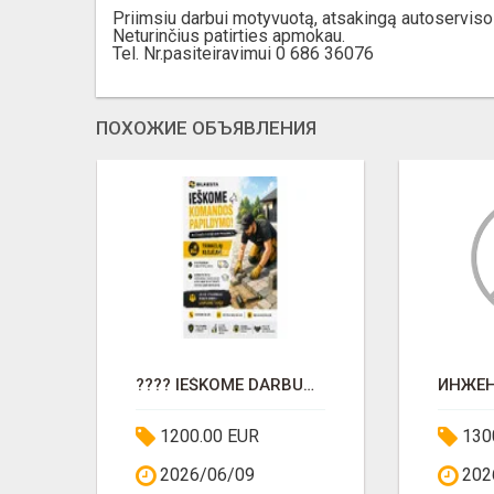
Priimsiu darbui motyvuotą, atsakingą autoserviso 
Neturinčius patirties apmokau.
Tel. Nr.pasiteiravimui 0 686 36076
ПОХОЖИЕ ОБЪЯВЛЕНИЯ
ИИ
???? IEŠKOME DARBUOTOJŲ PRIE TRINKELIŲ KLOJIMO DARBŲ! ???? PLEČIAME KOMANDĄ IR KVIEČIAME PRISIJUNGTI
1200.00 EUR
130
2026/06/09
202