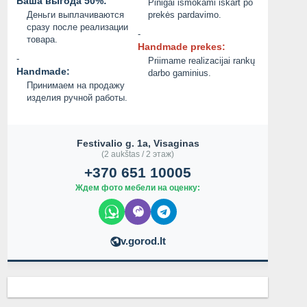
Ваша выгода 50%:
Pinigai išmokami iškart po
Деньги выплачиваются
prekės pardavimo.
сразу после реализации
-
товара.
Handmade prekes:
-
Priimame realizacijai rankų
Handmade:
darbo gaminius.
Принимаем на продажу
изделия ручной работы.
Festivalio g. 1a, Visaginas
(2 aukštas / 2 этаж)
+370 651 10005
Ждем фото мебели на оценку:
v.gorod.lt