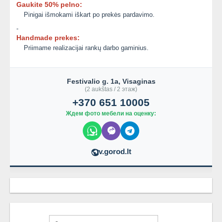
Gaukite 50% pelno:
Pinigai išmokami iškart po prekės pardavimo.
-
Handmade prekes:
Priimame realizacijai rankų darbo gaminius.
Festivalio g. 1a, Visaginas
(2 aukštas / 2 этаж)
+370 651 10005
Ждем фото мебели на оценку:
v.gorod.lt