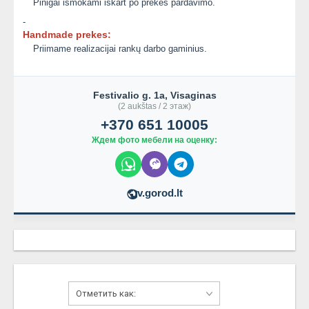
Pinigai išmokami iškart po prekės pardavimo.
-
Handmade prekes:
Priimame realizacijai rankų darbo gaminius.
Festivalio g. 1a, Visaginas
(2 aukštas / 2 этаж)
+370 651 10005
Ждем фото мебели на оценку:
v.gorod.lt