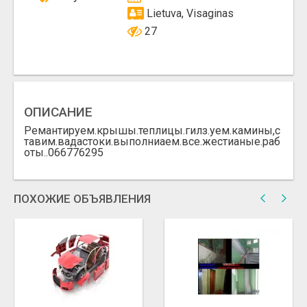
Lietuva, Visaginas
27
ОПИСАНИЕ
Ремантируем.крышы.теплицы.гилз.уем.камины,с
тавим.вадастоки.выполниаем.все.жестианые.раб
оты..066776295
ПОХОЖИЕ ОБЪЯВЛЕНИЯ