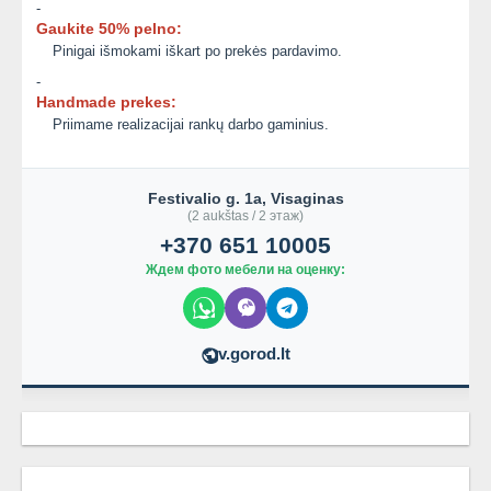
-
Gaukite 50% pelno:
Pinigai išmokami iškart po prekės pardavimo.
-
Handmade prekes:
Priimame realizacijai rankų darbo gaminius.
Festivalio g. 1a, Visaginas
(2 aukštas / 2 этаж)
+370 651 10005
Ждем фото мебели на оценку:
v.gorod.lt