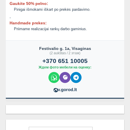
Gaukite 50% pelno:
Pinigai išmokami iškart po prekės pardavimo.
-
Handmade prekes:
Priimame realizacijai rankų darbo gaminius.
Festivalio g. 1a, Visaginas
(2 aukštas / 2 этаж)
+370 651 10005
Ждем фото мебели на оценку:
v.gorod.lt