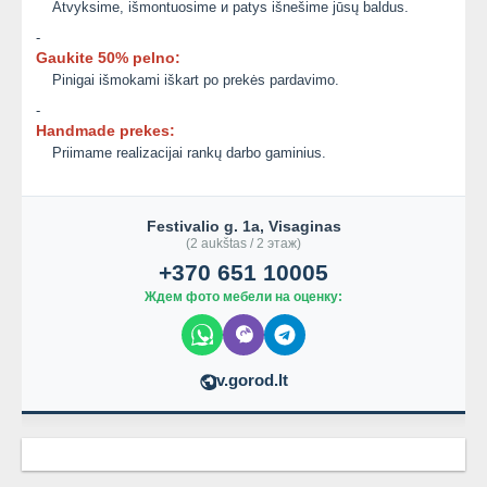
Atvyksime, išmontuosime и patys išnešime jūsų baldus.
-
Gaukite 50% pelno:
Pinigai išmokami iškart po prekės pardavimo.
-
Handmade prekes:
Priimame realizacijai rankų darbo gaminius.
Festivalio g. 1a, Visaginas
(2 aukštas / 2 этаж)
+370 651 10005
Ждем фото мебели на оценку:
v.gorod.lt