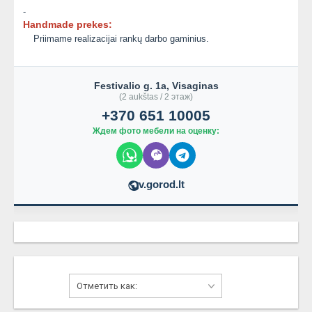
-
Handmade prekes:
Priimame realizacijai rankų darbo gaminius.
Festivalio g. 1a, Visaginas
(2 aukštas / 2 этаж)
+370 651 10005
Ждем фото мебели на оценку:
v.gorod.lt