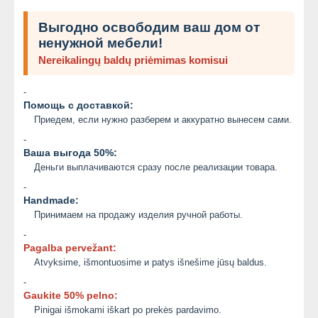
Выгодно освободим ваш дом от
ненужной мебели!
Nereikalingų baldų priėmimas komisui
-
Помощь с доставкой:
Приедем, если нужно разберем и аккуратно вынесем сами.
-
Ваша выгода 50%:
Деньги выплачиваются сразу после реализации товара.
-
Handmade:
Принимаем на продажу изделия ручной работы.
-
Pagalba pervežant:
Atvyksime, išmontuosime и patys išnešime jūsų baldus.
-
Gaukite 50% pelno:
Pinigai išmokami iškart po prekės pardavimo.