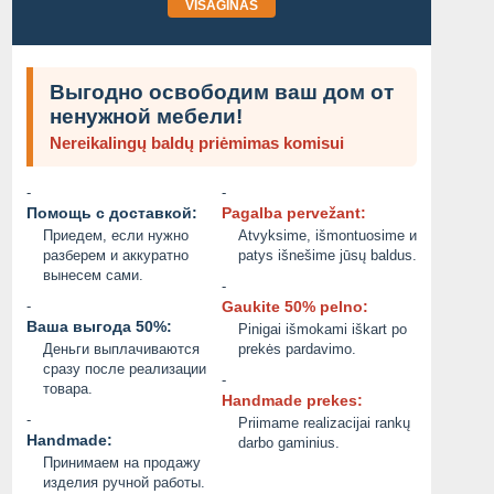
VISAGINAS
Выгодно освободим ваш дом от
ненужной мебели!
Nereikalingų baldų priėmimas komisui
-
-
Помощь с доставкой:
Pagalba pervežant:
Приедем, если нужно
Atvyksime, išmontuosime и
разберем и аккуратно
patys išnešime jūsų baldus.
вынесем сами.
-
-
Gaukite 50% pelno:
Ваша выгода 50%:
Pinigai išmokami iškart po
Деньги выплачиваются
prekės pardavimo.
сразу после реализации
-
товара.
Handmade prekes:
-
Priimame realizacijai rankų
Handmade:
darbo gaminius.
Принимаем на продажу
изделия ручной работы.