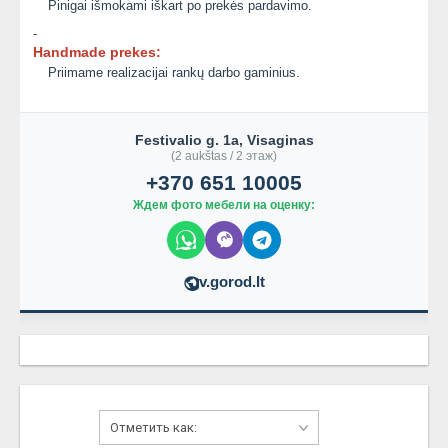
Pinigai išmokami iškart po prekės pardavimo.
-
Handmade prekes:
Priimame realizacijai rankų darbo gaminius.
Festivalio g. 1a, Visaginas
(2 aukštas / 2 этаж)
+370 651 10005
Ждем фото мебели на оценку:
v.gorod.lt