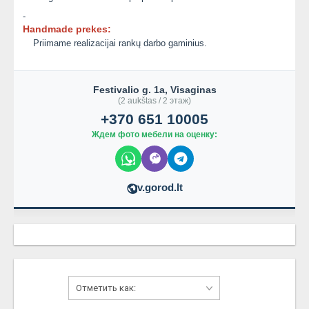
-
Handmade prekes:
Priimame realizacijai rankų darbo gaminius.
Festivalio g. 1a, Visaginas
(2 aukštas / 2 этаж)
+370 651 10005
Ждем фото мебели на оценку:
v.gorod.lt