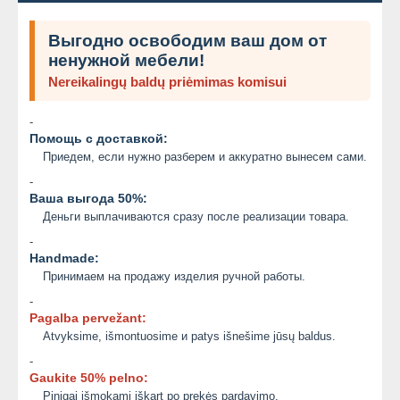
Выгодно освободим ваш дом от
ненужной мебели!
Nereikalingų baldų priėmimas komisui
-
Помощь с доставкой:
Приедем, если нужно разберем и аккуратно вынесем сами.
-
Ваша выгода 50%:
Деньги выплачиваются сразу после реализации товара.
-
Handmade:
Принимаем на продажу изделия ручной работы.
-
Pagalba pervežant:
Atvyksime, išmontuosime и patys išnešime jūsų baldus.
-
Gaukite 50% pelno:
Pinigai išmokami iškart po prekės pardavimo.