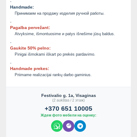
-
Handmade:
Принимаем на продажу изделия ручной работы.
-
Pagalba pervežant:
Atvyksime, išmontuosime и patys išnešime jūsų baldus.
-
Gaukite 50% pelno:
Pinigai išmokami iškart po prekės pardavimo.
-
Handmade prekes:
Priimame realizacijai rankų darbo gaminius.
Festivalio g. 1a, Visaginas
(2 aukštas / 2 этаж)
+370 651 10005
Ждем фото мебели на оценку: