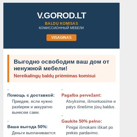
V.GOROD.LT
BALDŲ KOMISAS
КОМИССИОННЫЙ МЕБЕЛИ
VISAGINAS
Выгодно освободим ваш дом от
ненужной мебели!
Nereikalingų baldų priėmimas komisui
-
-
Помощь с доставкой:
Pagalba pervežant:
Приедем, если нужно
Atvyksime, išmontuosime и
разберем и аккуратно
patys išnešime jūsų baldus.
вынесем сами.
-
-
Gaukite 50% pelno:
Ваша выгода 50%:
Pinigai išmokami iškart po
Деньги выплачиваются
prekės pardavimo.