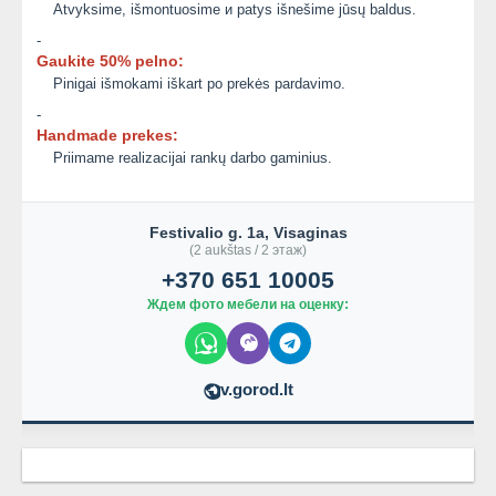
Atvyksime, išmontuosime и patys išnešime jūsų baldus.
-
Gaukite 50% pelno:
Pinigai išmokami iškart po prekės pardavimo.
-
Handmade prekes:
Priimame realizacijai rankų darbo gaminius.
Festivalio g. 1a, Visaginas
(2 aukštas / 2 этаж)
+370 651 10005
Ждем фото мебели на оценку:
v.gorod.lt