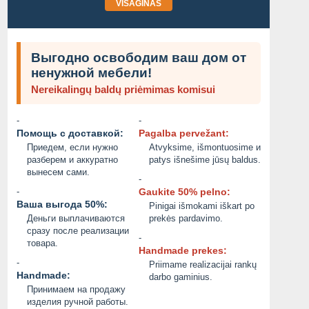
VISAGINAS
Выгодно освободим ваш дом от
ненужной мебели!
Nereikalingų baldų priėmimas komisui
-
-
Помощь с доставкой:
Pagalba pervežant:
Приедем, если нужно
Atvyksime, išmontuosime и
разберем и аккуратно
patys išnešime jūsų baldus.
вынесем сами.
-
-
Gaukite 50% pelno:
Ваша выгода 50%:
Pinigai išmokami iškart po
Деньги выплачиваются
prekės pardavimo.
сразу после реализации
-
товара.
Handmade prekes:
-
Priimame realizacijai rankų
Handmade:
darbo gaminius.
Принимаем на продажу
изделия ручной работы.