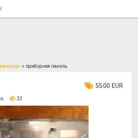
Ы
ранспорт
»
приборная панэль
55.00 EUR
nas
22