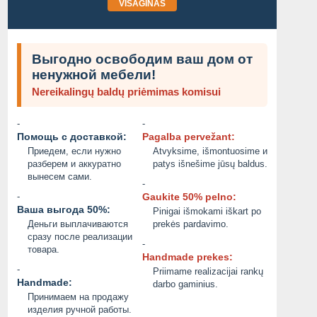
VISAGINAS
Выгодно освободим ваш дом от
ненужной мебели!
Nereikalingų baldų priėmimas komisui
-
-
Помощь с доставкой:
Pagalba pervežant:
Приедем, если нужно
Atvyksime, išmontuosime и
разберем и аккуратно
patys išnešime jūsų baldus.
вынесем сами.
-
-
Gaukite 50% pelno:
Ваша выгода 50%:
Pinigai išmokami iškart po
Деньги выплачиваются
prekės pardavimo.
сразу после реализации
-
товара.
Handmade prekes:
-
Priimame realizacijai rankų
Handmade:
darbo gaminius.
Принимаем на продажу
изделия ручной работы.