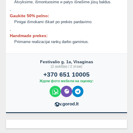
Atvyksime, išmontuosime и patys išnešime jūsų baldus.
-
Gaukite 50% pelno:
Pinigai išmokami iškart po prekės pardavimo.
-
Handmade prekes:
Priimame realizacijai rankų darbo gaminius.
Festivalio g. 1a, Visaginas
(2 aukštas / 2 этаж)
+370 651 10005
Ждем фото мебели на оценку:
v.gorod.lt