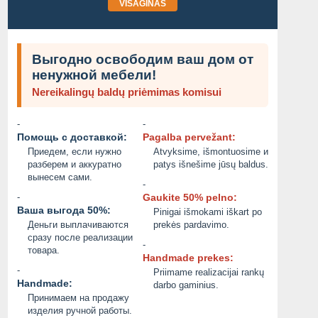
VISAGINAS
Выгодно освободим ваш дом от
ненужной мебели!
Nereikalingų baldų priėmimas komisui
-
-
Помощь с доставкой:
Pagalba pervežant:
Приедем, если нужно
Atvyksime, išmontuosime и
разберем и аккуратно
patys išnešime jūsų baldus.
вынесем сами.
-
-
Gaukite 50% pelno:
Ваша выгода 50%:
Pinigai išmokami iškart po
Деньги выплачиваются
prekės pardavimo.
сразу после реализации
-
товара.
Handmade prekes:
-
Priimame realizacijai rankų
Handmade:
darbo gaminius.
Принимаем на продажу
изделия ручной работы.